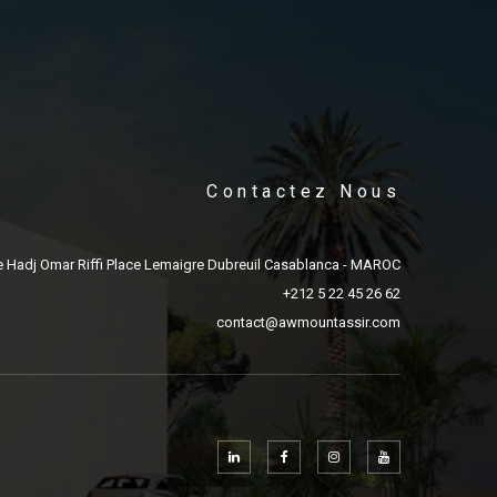
Contactez Nous
e Hadj Omar Riffi Place Lemaigre Dubreuil Casablanca - MAROC
+212 5 22 45 26 62
contact@awmountassir.com