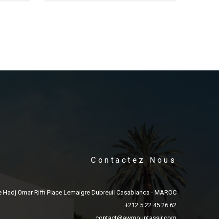
Contactez Nous
e Hadj Omar Riffi Place Lemaigre Dubreuil Casablanca - MAROC
+212 5 22 45 26 62
contact@awmountassir.com