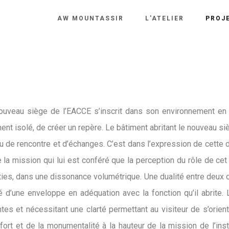
AW MOUNTASSIR
L'ATELIER
PROJ
 nouveau siège de l’EACCE s’inscrit dans son environnement en l
âtiment isolé, de créer un repère. Le bâtiment abritant le nouveau 
lieu de rencontre et d’échanges. C’est dans l’expression de cette
e la mission qui lui est conféré que la perception du rôle de c
es, dans une dissonance volumétrique. Une dualité entre deux cor
oté d’une enveloppe en adéquation avec la fonction qu’il abri
s et nécessitant une clarté permettant au visiteur de s’oriente
onfort et de la monumentalité à la hauteur de la mission de l’in